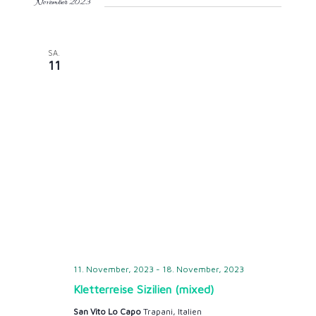
November 2023
t
e
t
e
r
r
r
u
m
a
SA.
a
a
11
w
ä
n
n
n
h
l
s
s
s
e
n
t
t
t
.
a
a
a
l
l
l
t
t
t
11. November, 2023
-
18. November, 2023
Kletterreise Sizilien (mixed)
u
u
u
San Vito Lo Capo
Trapani, Italien