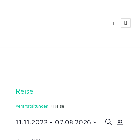
Reise
Veranstaltungen
Reise
V
V
V
11.11.2023
 - 
07.08.2026
S
L
u
i
D
c
e
e
e
s
a
h