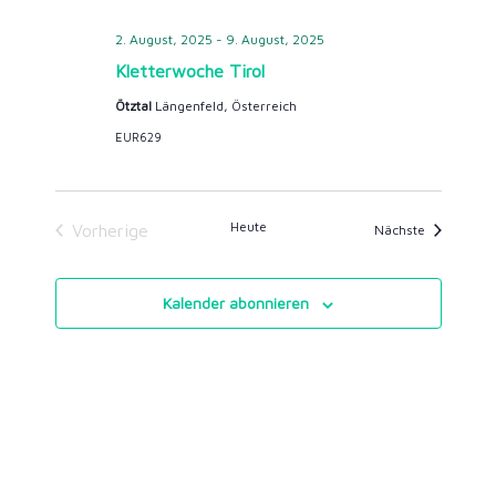
e
i
2. August, 2025
-
9. August, 2025
Kletterwoche Tirol
n
o
Ötztal
Längenfeld, Österreich
EUR629
,
n
N
Heute
Vorherige
Veranstalt
Nächste
a
Veranstaltungen
v
Kalender abonnieren
i
g
a