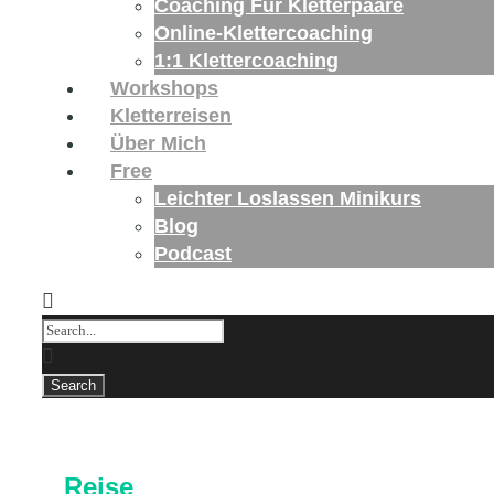
Coaching Für Kletterpaare
Online-Klettercoaching
1:1 Klettercoaching
Workshops
Kletterreisen
Über Mich
Free
Leichter Loslassen Minikurs
Blog
Podcast
Reise