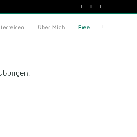
tterreisen
Über Mich
Free
 Übungen.